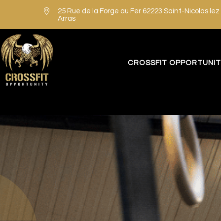

25 Rue de la Forge au Fer 62223 Saint-Nicolas lez
Arras
CROSSFIT OPPORTUNI