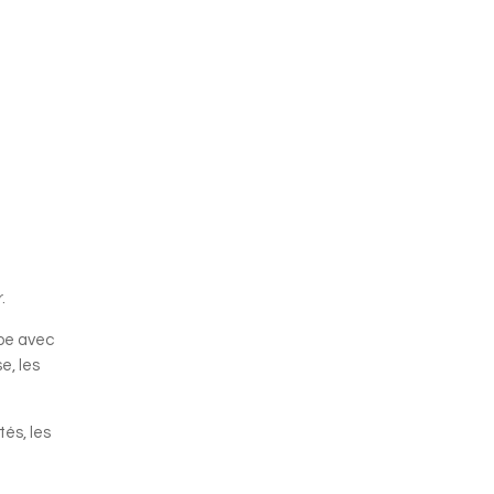
.
pe avec
e, les
tés, les