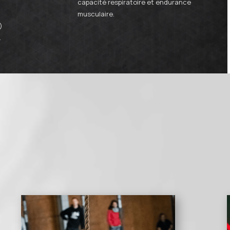
capacité respiratoire et endurance
musculaire.
)
.