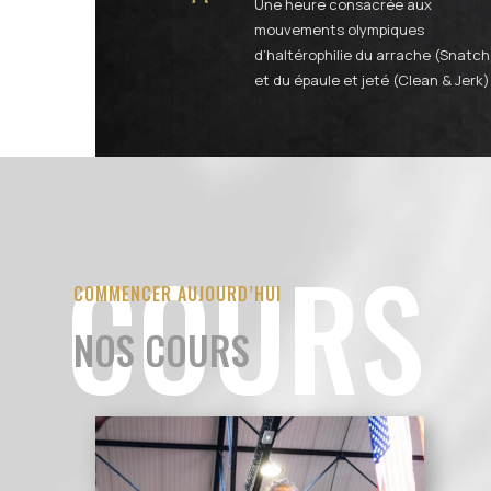
Une heure consacrée aux
mouvements olympiques
d’haltérophilie du arrache (Snatch
et du épaule et jeté (Clean & Jerk)
COURS
COMMENCER AUJOURD’HUI
NOS COURS