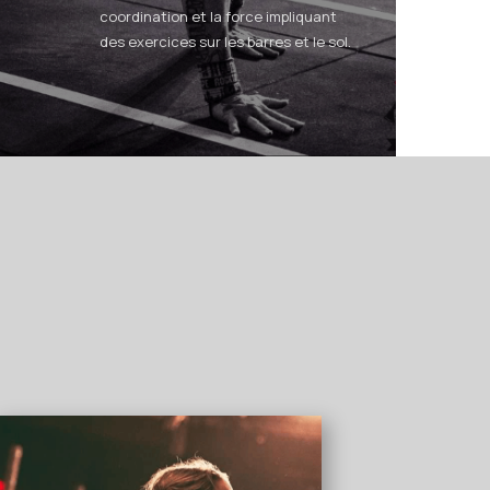
coordination et la force impliquant
des
exercices sur les barres et le sol.