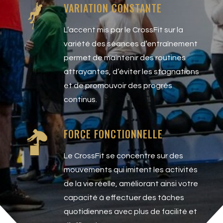
VARIATION CONSTANTE
L’accent mis par le CrossFit sur la
variété des séances d’entraînement
permet de maintenir des routines
attrayantes, d’éviter les stagnations
et de promouvoir des progrès
continus.
FORCE FONCTIONNELLE
Le CrossFit se concentre sur des
mouvements qui imitent les activités
de la vie réelle, améliorant ainsi votre
capacité à effectuer des tâches
quotidiennes avec plus de facilité et