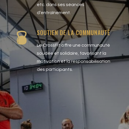
etc. dans ses séances
d’entraînement.
SOUTIEN DE LA COMMUNAUTÉ
Le CrossFit offre une communauté
soudée et solidaire, favorisant la
motivation et la responsabilisation
des participants.