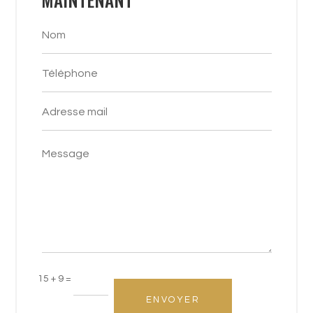
15 + 9
=
ENVOYER