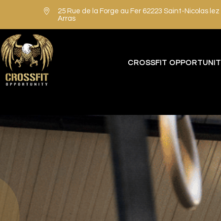

25 Rue de la Forge au Fer 62223 Saint-Nicolas lez
Arras
CROSSFIT OPPORTUNI