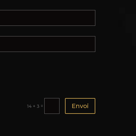
Envoi
=
14 + 3