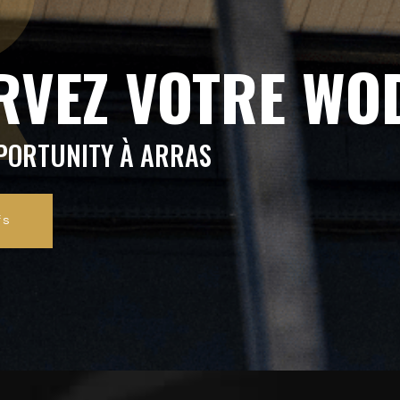
R
RVEZ VOTRE W
PORTUNITY À ARRAS
fs